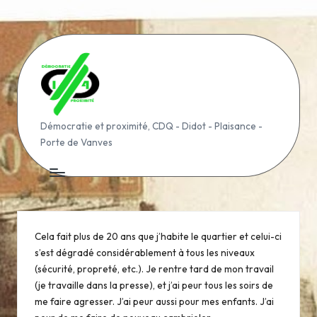
Skip
to
content
D
Démocratie et proximité, CDQ - Didot - Plaisance -
Porte de Vanves
é
m
o
c
Cela fait plus de 20 ans que j’habite le quartier et celui-ci
r
s’est
dégradé considérablement à tous les niveaux
a
(sécurité, propreté, etc.). Je
rentre tard de mon travail
(je travaille dans la presse), et j’ai peur tous
les soirs de
ti
me faire agresser. J’ai peur aussi pour mes enfants. J’ai