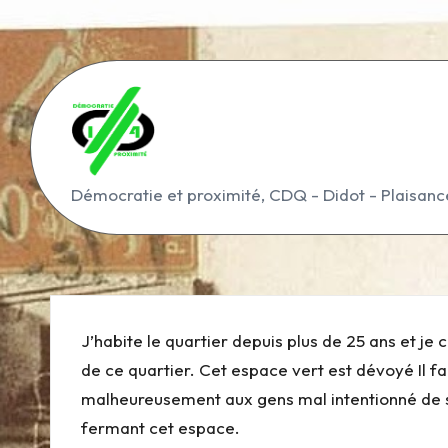
Skip
to
content
D
Démocratie et proximité, CDQ - Didot - Plaisanc
é
m
o
J’habite le quartier depuis plus de 25 ans et je
c
de ce quartier.
Cet espace vert est dévoyé
Il 
malheureusement aux gens mal intentionné de s
r
fermant cet espace.