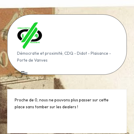
Skip
to
content
D
Démocratie et proximité, CDQ - Didot - Plaisance -
Porte de Vanves
é
m
o
c
Proche de 0, nous ne pouvons plus passer sur cette
r
place sans tomber sur les dealers !
a
ti