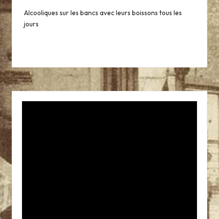
e
Alcooliques sur les bancs avec leurs boissons tous les
e
jours
t
p
r
o
xi
m
it
é,
C
D
Q