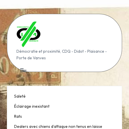
Skip
to
content
D
Démocratie et proximité, CDQ - Didot - Plaisance -
Porte de Vanves
é
m
o
c
Saleté
r
Éclairage inexistant
a
Rats
ti
Dealers avec chiens d’attaque non tenus en laisse