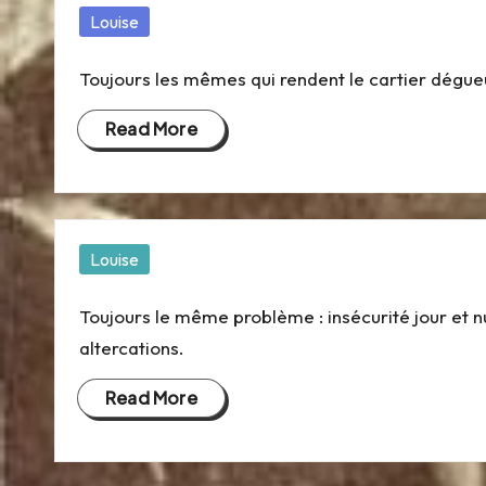
Posted
Louise
in
Toujours les mêmes qui rendent le cartier dégue
Read More
Posted
Louise
in
Toujours le même problème : insécurité jour et n
altercations.
Read More