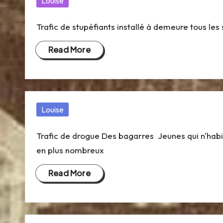
Posted
Louise
e
in
Trafic de stupéfiants installé à demeure tous les 
d
Read More
e
V
a
Posted
Louise
n
in
Trafic de drogue Des bagarres Jeunes qui n'habit
v
en plus nombreux
e
Read More
s