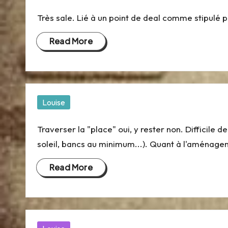
in
ai
Très sale. Lié à un point de deal comme stipul
s
Read More
a
n
Posted
Louise
c
in
e
Traverser la "place" oui, y rester non. Difficile d
soleil, bancs au minimum...). Quant à l'aménage
-
Read More
P
o
rt