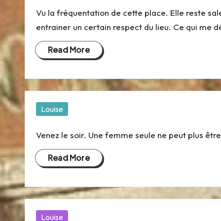
a
in
Vu la fréquentation de cette place. Elle reste sale,
ti
entrainer un certain respect du lieu. Ce qui me d
e
Read More
et
p
r
Posted
Louise
in
o
Venez le soir. Une femme seule ne peut plus être
xi
Read More
m
it
Posted
Louise