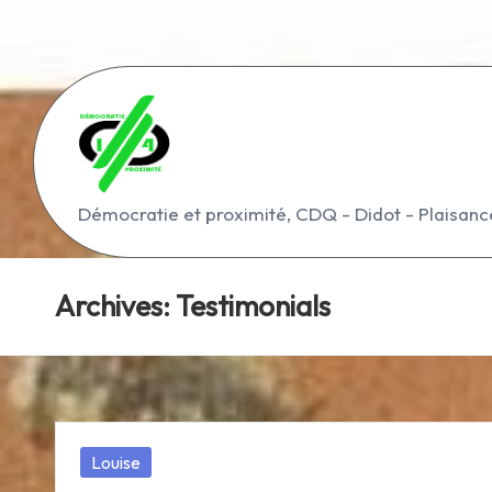
Skip
to
content
D
Démocratie et proximité, CDQ - Didot - Plaisanc
é
m
Archives:
Testimonials
o
c
r
Posted
Louise