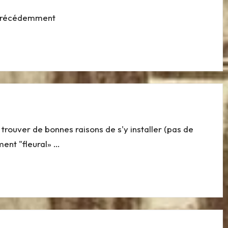
é précédemment
e trouver de bonnes raisons de s'y installer (pas de
ment "fleural» …