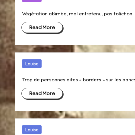
é,
in
C
Végétation abîmée, mal entretenu, pas folichon
D
Read More
Q
-
Posted
D
Louise
in
id
Trop de personnes dites « borders » sur les bancs
o
Read More
t
-
Posted
Louise
Pl